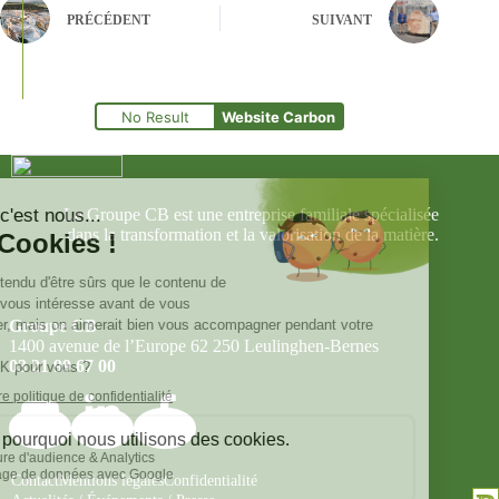
PRÉCÉDENT
SUIVANT
No Result
Website Carbon
Le Groupe CB est une entreprise familiale spécialisée
dans la transformation et la valorisation de la matière.
Groupe CB
1400 avenue de l’Europe 62 250 Leulinghen-Bernes
03 21 99 67 00
Contact
Mentions légales
Confidentialité