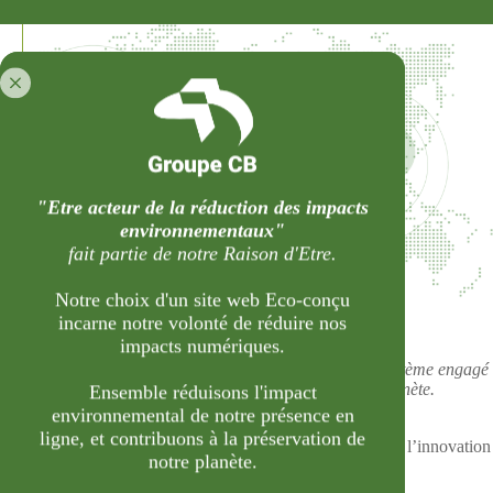
"Etre acteur de la réduction des impacts
environnementaux"
fait partie de notre Raison d'Etre.
NOS IMPLANTATIONS
Un groupe Français
engagé
Notre choix d'un site web Eco-conçu
sur son territoire
et présent
incarne notre volonté de réduire nos
en
Europe et dans le monde
.
impacts numériques.
En intégrant le Groupe CB, vous rejoignez un écosystème engagé
contribuant activement à la préservation de notre planète.
Ensemble réduisons l'impact
environnemental de notre présence en
Nous offrons un environnement qui cultive
l’esprit
ligne, et contribuons à la préservation de
d’entreprendre et le bien-être
au travail dans lequel l’innovation
notre planète.
et la responsabilité sont érigés en valeurs.