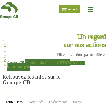
Passer
au
Contact
contenu
Un regard
NOS ACTUALITÉS
sur nos actions
Filtrer nos actions par nos filières
Groupe CB
Granulats du Groupe CB
TRB
CB Green
Volta Transport
Retrouvez les infos sur le
Groupe CB
Toute l’info
Actualités
Événements
Presse