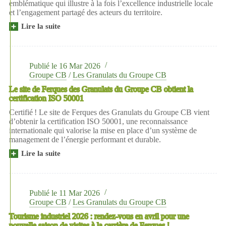
emblématique qui illustre à la fois l’excellence industrielle locale
la
et l’engagement partagé des acteurs du territoire.
Côte
d’Opale
Lire la suite
Les
Carrières
du
Boulonnais
contribuent
Publié le
16 Mar 2026
à
Groupe CB
/
Les Granulats du Groupe CB
un
Le site de Ferques des Granulats du Groupe CB obtient la
symbole
certification ISO 50001
fort
de
Certifié ! Le site de Ferques des Granulats du Groupe CB vient
la
d’obtenir la certification ISO 50001, une reconnaissance
culture
internationale qui valorise la mise en place d’un système de
sécurité
management de l’énergie performant et durable.
de
la
Lire la suite
Le
centrale
site de Ferques des
nucléaire
Granulats
EDF
du Groupe
de
CB
Gravelines
Publié le
11 Mar 2026
obtient
Groupe CB
/
Les Granulats du Groupe CB
la
Tourisme industriel 2026 : rendez-vous en avril pour une
certification
nouvelle saison de visites à la carrière de Ferques !
ISO