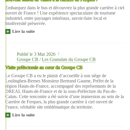
50001
Embarquez dans le bus et découvrez la plus grande carrière à ciel
ouvert de France ! Une expérience spectaculaire de tourisme
industriel, entre paysages minéraux, savoir-faire local et
biodiversité préservée.
Lire la suite
Tourisme
industriel
2026
:
rendez-
Publié le
3 Mar 2026
vous
Groupe CB
/
Les Granulats du Groupe CB
en
Visite préfectorale au cœur du Groupe CB
avril
pour
Le Groupe CB a eu le plaisir d’accueillir à son siège de
une
Leulinghen-Bernes Monsieur Bertrand Gaume, Préfet de la
nouvelle
région Hauts-de-France, accompagné des représentants de la
saison
DREAL Hauts-de-France et de la sous‑Préfecture du Pas-de-
de
Calais. Cette rencontre a été suivie d’une immersion au sein de la
visites
Carrière de Ferques, la plus grande carrière à ciel ouvert de
à
France, véritable site emblématique du territoire.
la
carrière
Lire la suite
Visite
de
préfectorale
Ferques
au
!