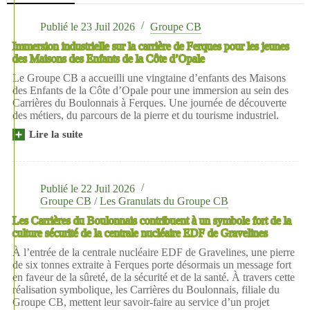
Publié le
23 Juil 2026
Groupe CB
Immersion industrielle sur la carrière de Ferques pour les jeunes
des Maisons des Enfants de la Côte d’Opale
Le Groupe CB a accueilli une vingtaine d’enfants des Maisons
des Enfants de la Côte d’Opale pour une immersion au sein des
Carrières du Boulonnais à Ferques. Une journée de découverte
des métiers, du parcours de la pierre et du tourisme industriel.
Lire la suite
Immersion
industrielle
sur
la
carrière
Publié le
22 Juil 2026
de
Groupe CB
/
Les Granulats du Groupe CB
Ferques
Les Carrières du Boulonnais contribuent à un symbole fort de la
pour
culture sécurité de la centrale nucléaire EDF de Gravelines
les
jeunes
À l’entrée de la centrale nucléaire EDF de Gravelines, une pierre
des
de six tonnes extraite à Ferques porte désormais un message fort
Maisons
en faveur de la sûreté, de la sécurité et de la santé. À travers cette
des
réalisation symbolique, les Carrières du Boulonnais, filiale du
Enfants
Groupe CB, mettent leur savoir-faire au service d’un projet
de