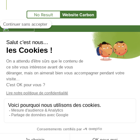
No Result
Website Carbon
Le Groupe CB est une entreprise familiale spécialisée
dans la transformation et la valorisation de la matière.
Groupe CB
1400 avenue de l’Europe 62 250 Leulinghen-Bernes
03 21 99 67 00
Contact
Mentions légales
Confidentialité
A
Actualités / Événements / Presse
©GroupeCB 2024 • Tous droits réservés
Une réalisation mediapilote