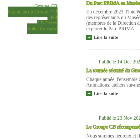
Du Parc PRIMA au Musée du
Groupe CB
Granulats du Groupe CB
En décembre 2023, l'intérêt
TRB
des représentants du Mus
CB Green
(membres de la Direction d
Volta Transport
explorer le Parc PRIMA
Lire la suite
Du
Parc
PRIMA
au
Musée
Publié le
14 Déc 20
du
La tournée sécurité du Gro
Louvre-
Lens
Chaque année, l'ensemble de
:
Animations, ateliers sur-m
Un
itinéraire
Lire la suite
La
partagé
tournée
sécurité
du
Groupe
Publié le
23 Nov 20
CB
Le Groupe CB récompensé a
:
Le
Nous sommes heureux et fiers
sécuritour