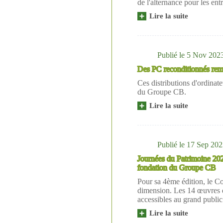
de l'alternance pour les en
!
Lire la suite
Le
Groupe
CB
récompensé
aux
Publié le
5 Nov 202
Pépites
Des PC reconditionnés remi
de
l’alternance
Ces distributions d'ordinate
!
du Groupe CB.
Lire la suite
Des
PC
reconditionnés
remis
par
Publié le
17 Sep 20
le
Journées du Patrimoine 202
Groupe
fondation du Groupe CB
CB
aux
Pour sa 4ème édition, le 
écoles
dimension. Les 14 œuvres d
et
accessibles au grand publi
associations
Lire la suite
Journées