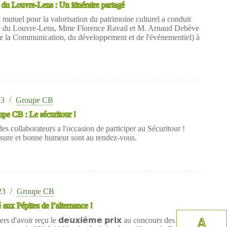
 Louvre-Lens : Un itinéraire partagé
 mutuel pour la valorisation du patrimoine culturel a conduit
ée du Louvre-Lens, Mme Florence Ravail et M. Arnaud Debève
e la Communication, du développement et de l'événementiel) à
23
Groupe CB
upe CB : Le sécuritour !
s collaborateurs a l'occasion de participer au Sécuritour !
esure et bonne humeur sont au rendez-vous.
23
Groupe CB
ux Pépites de l’alternance !
A
 d'avoir reçu le 𝗱𝗲𝘂𝘅𝗶𝗲̀𝗺𝗲 𝗽𝗿𝗶𝘅 au concours des Pépites