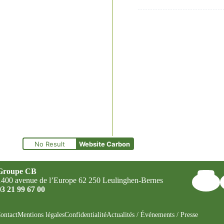
du
Patrimoine
2023,
350
personnes
visitent
le
Parc
Architectural
PRIMA
fondation
du
Groupe
CB
No Result
Website Carbon
Groupe CB
1400 avenue de l’Europe 62 250 Leulinghen-Bernes
03 21 99 67 00
ontact
Mentions légales
Confidentialité
Actualités / Événements / Presse